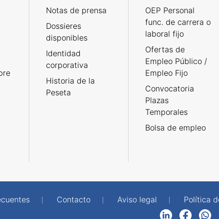
Notas de prensa
OEP Personal
func. de carrera o
Dossieres
laboral fijo
disponibles
Ofertas de
Identidad
Empleo Público /
corporativa
bre
Empleo Fijo
Historia de la
Convocatoria
Peseta
Plazas
Temporales
Bolsa de empleo
ecuentes
Contacto
Aviso legal
Política 
LinkedIn
Facebook
WhatsApp