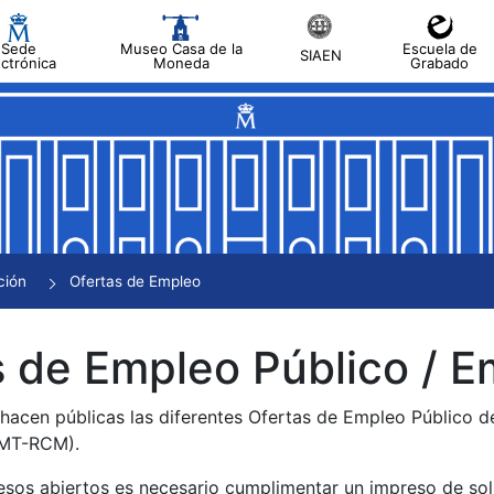
Sede
Museo Casa de la
Escuela de
SIAEN
ectrónica
Moneda
Grabado
tar
tar
tar
tar
ción
Ofertas de Empleo
tar
 de Empleo Público / E
 hacen públicas las diferentes Ofertas de Empleo Público 
NMT-RCM).
esos abiertos es necesario cumplimentar un impreso de soli