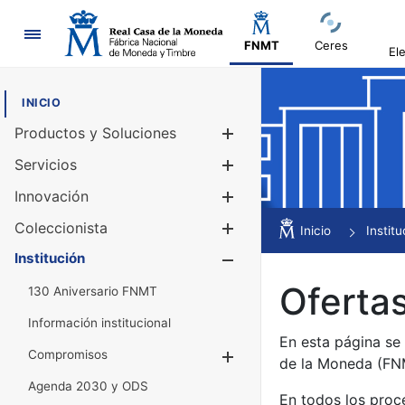
Navegación
FNMT
Ceres
El
INICIO
Productos y Soluciones
Mostrar/Ocul
Servicios
Mostrar/Ocul
Innovación
Mostrar/Ocul
Coleccionista
Mostrar/Ocul
Inicio
Institu
Institución
Mostrar/Ocul
Ofertas
130 Aniversario FNMT
Información institucional
En esta página se
Compromisos
Mostrar/Ocultar
de la Moneda (F
Agenda 2030 y ODS
En todos los proc