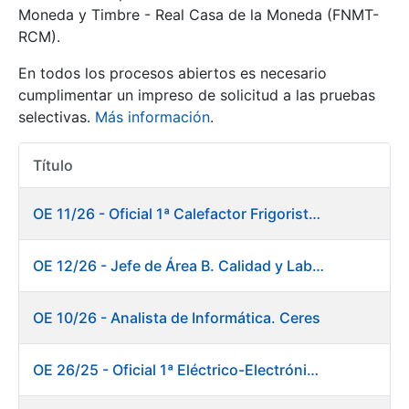
Moneda y Timbre - Real Casa de la Moneda (FNMT-
RCM).
Mostrar/Ocultar
En todos los procesos abiertos es necesario
cumplimentar un impreso de solicitud a las pruebas
selectivas.
Más información
.
Título
Acciones
OE 11/26 - Oficial 1ª Calefactor Frigorista. Fábrica de Papel
Mostrar/Ocultar
OE 12/26 - Jefe de Área B. Calidad y Laboratorio
Mostrar/Ocultar
OE 10/26 - Analista de Informática. Ceres
OE 26/25 - Oficial 1ª Eléctrico-Electrónico. Fábrica de Papel
Mostrar/Ocultar