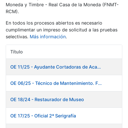
Moneda y Timbre - Real Casa de la Moneda (FNMT-
RCM).
Mostrar/Ocultar
En todos los procesos abiertos es necesario
cumplimentar un impreso de solicitud a las pruebas
selectivas.
Más información
.
Título
Acciones
OE 11/25 - Ayudante Cortadoras de Acabados. Fábrica Papel
Mostrar/Ocultar
OE 06/25 - Técnico de Mantenimiento. Fábrica Papel
Mostrar/Ocultar
OE 18/24 - Restaurador de Museo
OE 17/25 - Oficial 2ª Serigrafía
Mostrar/Ocultar