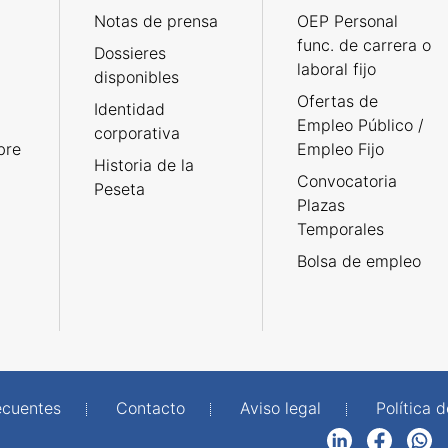
Notas de prensa
OEP Personal
func. de carrera o
Dossieres
laboral fijo
disponibles
Ofertas de
Identidad
Empleo Público /
corporativa
bre
Empleo Fijo
Historia de la
Convocatoria
Peseta
Plazas
Temporales
Bolsa de empleo
ecuentes
Contacto
Aviso legal
Política 
LinkedIn
Facebook
WhatsApp