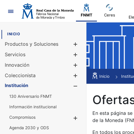
Navegación
FNMT
Ceres
El
INICIO
Productos y Soluciones
Mostrar/Ocul
Servicios
Mostrar/Ocul
Innovación
Mostrar/Ocul
Coleccionista
Mostrar/Ocul
Inicio
Institu
Institución
Mostrar/Ocul
Ofertas
130 Aniversario FNMT
Información institucional
En esta página se
Compromisos
Mostrar/Ocultar
de la Moneda (F
Agenda 2030 y ODS
En todos los proc