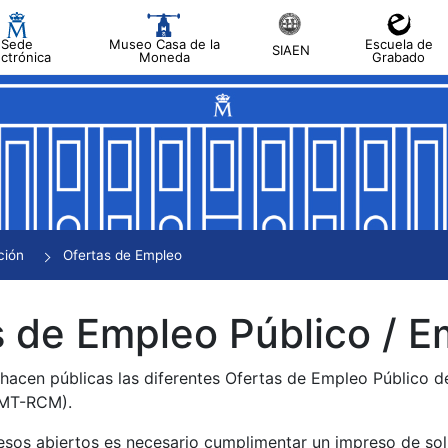
Sede
Museo Casa de la
Escuela de
SIAEN
ectrónica
Moneda
Grabado
tar
tar
tar
tar
ción
Ofertas de Empleo
tar
 de Empleo Público / E
 hacen públicas las diferentes Ofertas de Empleo Público 
NMT-RCM).
esos abiertos es necesario cumplimentar un impreso de soli