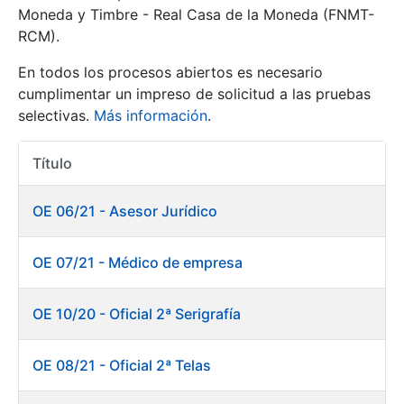
Moneda y Timbre - Real Casa de la Moneda (FNMT-
RCM).
Mostrar/Ocultar
En todos los procesos abiertos es necesario
cumplimentar un impreso de solicitud a las pruebas
selectivas.
Más información
.
Título
Acciones
OE 06/21 - Asesor Jurídico
Mostrar/Ocultar
OE 07/21 - Médico de empresa
Mostrar/Ocultar
OE 10/20 - Oficial 2ª Serigrafía
OE 08/21 - Oficial 2ª Telas
Mostrar/Ocultar