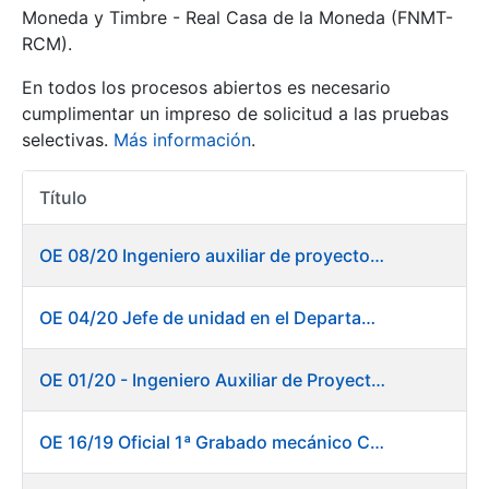
Moneda y Timbre - Real Casa de la Moneda (FNMT-
RCM).
Mostrar/Ocultar
En todos los procesos abiertos es necesario
cumplimentar un impreso de solicitud a las pruebas
selectivas.
Más información
.
Título
Acciones
OE 08/20 Ingeniero auxiliar de proyectos en el departamento de Fábrica de Papel - Burgos
Mostrar/Ocultar
OE 04/20 Jefe de unidad en el Departamento de Fábrica de Papel - Burgos
Mostrar/Ocultar
OE 01/20 - Ingeniero Auxiliar de Proyectos
OE 16/19 Oficial 1ª Grabado mecánico CAD
Mostrar/Ocultar