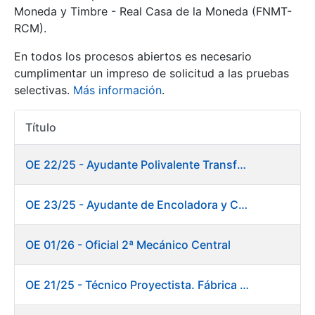
Moneda y Timbre - Real Casa de la Moneda (FNMT-
RCM).
Mostrar/Ocultar
En todos los procesos abiertos es necesario
cumplimentar un impreso de solicitud a las pruebas
selectivas.
Más información
.
Título
Acciones
OE 22/25 - Ayudante Polivalente Transformados/Acabados
Mostrar/Ocultar
OE 23/25 - Ayudante de Encoladora y Calandra Máquina de Papel. Fábrica de Papel
Mostrar/Ocultar
OE 01/26 - Oficial 2ª Mecánico Central
OE 21/25 - Técnico Proyectista. Fábrica de Papel
Mostrar/Ocultar