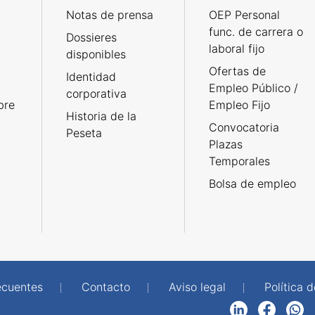
Notas de prensa
OEP Personal
func. de carrera o
Dossieres
laboral fijo
disponibles
Ofertas de
Identidad
Empleo Público /
corporativa
bre
Empleo Fijo
Historia de la
Convocatoria
Peseta
Plazas
Temporales
Bolsa de empleo
ecuentes
Contacto
Aviso legal
Política 
LinkedIn
Facebook
WhatsApp