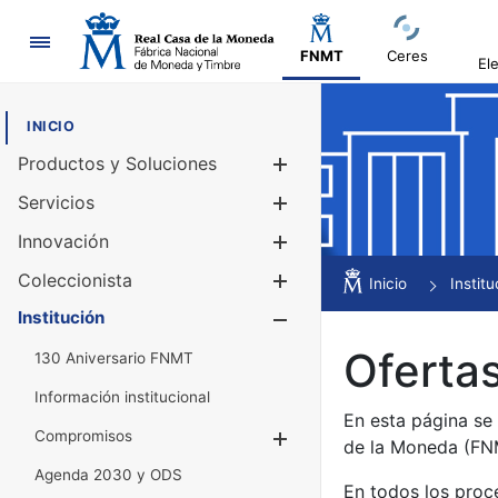
Navegación
FNMT
Ceres
El
INICIO
Productos y Soluciones
Mostrar/Ocul
Servicios
Mostrar/Ocul
Innovación
Mostrar/Ocul
Coleccionista
Mostrar/Ocul
Inicio
Institu
Institución
Mostrar/Ocul
Ofertas
130 Aniversario FNMT
Información institucional
En esta página se
Compromisos
Mostrar/Ocultar
de la Moneda (F
Agenda 2030 y ODS
En todos los proc