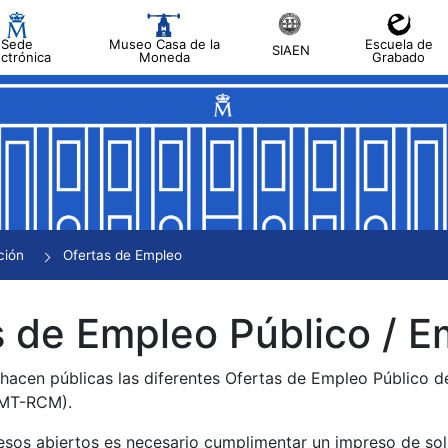
Sede
Museo Casa de la
Escuela de
SIAEN
ectrónica
Moneda
Grabado
tar
tar
tar
tar
ción
Ofertas de Empleo
tar
 de Empleo Público / E
 hacen públicas las diferentes Ofertas de Empleo Público 
NMT-RCM).
esos abiertos es necesario cumplimentar un impreso de soli