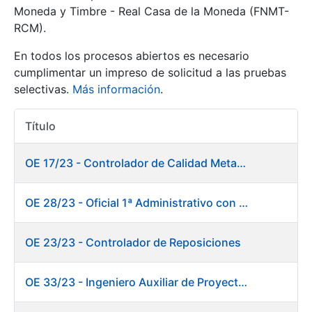
Moneda y Timbre - Real Casa de la Moneda (FNMT-
RCM).
Mostrar/Ocultar
En todos los procesos abiertos es necesario
cumplimentar un impreso de solicitud a las pruebas
selectivas.
Más información
.
Título
Acciones
OE 17/23 - Controlador de Calidad Metalurgia
Mostrar/Ocultar
OE 28/23 - Oficial 1ª Administrativo con inglés y francés
Mostrar/Ocultar
OE 23/23 - Controlador de Reposiciones
OE 33/23 - Ingeniero Auxiliar de Proyectos. Marketing
Mostrar/Ocultar