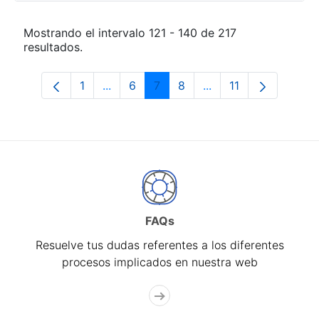
Mostrando el intervalo 121 - 140 de 217
resultados.
1
...
6
7
8
...
11
Página
Páginas intermedias Use TAB para desp
Página
Página
Página
Páginas intermedias
Página
FAQs
Resuelve tus dudas referentes a los diferentes
procesos implicados en nuestra web