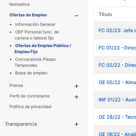
Normativa
Título
Ofertas de Empleo
Mostrar/Oculta
Información General
FC 02/23: Jefe 
OEP Personal func. de
carrera o laboral fijo
Ofertas de Empleo Público /
FC 01/23 - Dire
Empleo Fijo
Convocatoria Plazas
FC 02/22 - Dire
Temporales
Bolsa de empleo
OE 05/22 - Alm
Prensa
Mostrar/Ocultar
Perfil de contratante
Mostrar/Ocultar
INF 01/22 - Au
Política de privacidad
OE 28/22 - Técn
Transparencia
Mostrar/Ocul
OE 18/22 - Anali