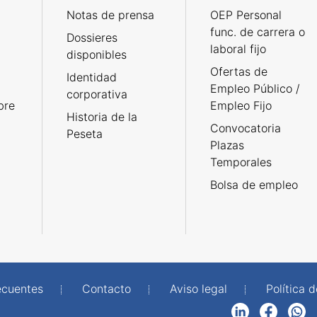
Notas de prensa
OEP Personal
func. de carrera o
Dossieres
laboral fijo
disponibles
Ofertas de
Identidad
Empleo Público /
corporativa
bre
Empleo Fijo
Historia de la
Convocatoria
Peseta
Plazas
Temporales
Bolsa de empleo
ecuentes
Contacto
Aviso legal
Política 
LinkedIn
Facebook
WhatsApp