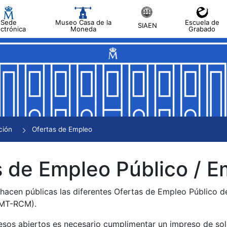
Sede
Museo Casa de la
Escuela de
SIAEN
ectrónica
Moneda
Grabado
tar
tar
tar
tar
ción
Ofertas de Empleo
tar
 de Empleo Público / E
 hacen públicas las diferentes Ofertas de Empleo Público 
NMT-RCM).
esos abiertos es necesario cumplimentar un impreso de soli