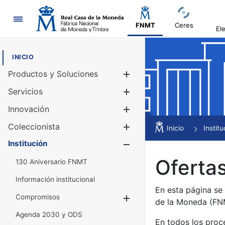
Navegación
FNMT
Ceres
El
INICIO
Productos y Soluciones
Mostrar/Ocul
Servicios
Mostrar/Ocul
Innovación
Mostrar/Ocul
Coleccionista
Mostrar/Ocul
Inicio
Institu
Institución
Mostrar/Ocul
Ofertas
130 Aniversario FNMT
Información institucional
En esta página se
Compromisos
Mostrar/Ocultar
de la Moneda (F
Agenda 2030 y ODS
En todos los proc