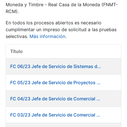
Moneda y Timbre - Real Casa de la Moneda (FNMT-
RCM).
Mostrar/Ocultar
En todos los procesos abiertos es necesario
cumplimentar un impreso de solicitud a las pruebas
selectivas.
Más información
.
Título
Acciones
FC 06/23 Jefe de Servicio de Sistemas de Información de Fábrica de Papel
Mostrar/Ocultar
FC 05/23 Jefe de Servicio de Proyectos Digitales
Mostrar/Ocultar
FC 04/23 Jefe de Servicio de Comercial de Productos Gráficos
FC 03/23 Jefe de Servicio de Comercial de Documentos de Identificación y Tarjetas y Servicios Digitales
Mostrar/Ocultar