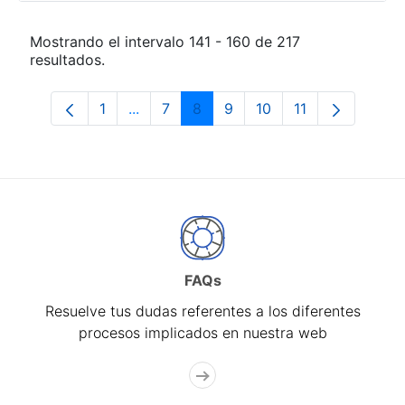
Mostrando el intervalo 141 - 160 de 217
resultados.
1
...
7
8
9
10
11
Página
Páginas intermedias Use TAB para desp
Página
Página
Página
Página
Página
FAQs
Resuelve tus dudas referentes a los diferentes
procesos implicados en nuestra web