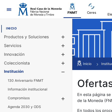
Navegación
FNMT
Ceres
El
INICIO
Productos y Soluciones
Mostrar/Ocul
Servicios
Mostrar/Ocul
Innovación
Mostrar/Ocul
Coleccionista
Mostrar/Ocul
Inicio
Institu
Institución
Mostrar/Ocul
Ofertas
130 Aniversario FNMT
Información institucional
En esta página se
Compromisos
Mostrar/Ocultar
de la Moneda (F
Agenda 2030 y ODS
En todos los proc