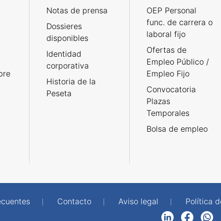
Notas de prensa
OEP Personal
func. de carrera o
Dossieres
laboral fijo
disponibles
Ofertas de
Identidad
Empleo Público /
corporativa
bre
Empleo Fijo
Historia de la
Convocatoria
Peseta
Plazas
Temporales
Bolsa de empleo
ecuentes
Contacto
Aviso legal
Política 
LinkedIn
Facebook
WhatsApp