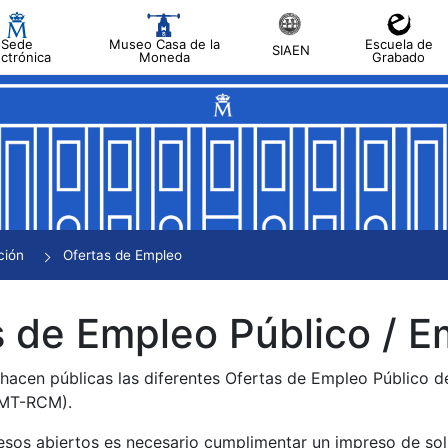
Sede
Museo Casa de la
Escuela de
SIAEN
ectrónica
Moneda
Grabado
tar
tar
tar
tar
ción
Ofertas de Empleo
tar
 de Empleo Público / E
 hacen públicas las diferentes Ofertas de Empleo Público 
NMT-RCM).
esos abiertos es necesario cumplimentar un impreso de soli