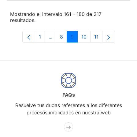
Mostrando el intervalo 161 - 180 de 217
resultados.
1
...
8
9
10
11
Página
Páginas intermedias Use TAB para de
Página
Página
Página
Página
FAQs
Resuelve tus dudas referentes a los diferentes
procesos implicados en nuestra web