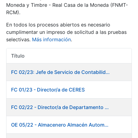
Moneda y Timbre - Real Casa de la Moneda (FNMT-
RCM).
Mostrar/Ocultar
En todos los procesos abiertos es necesario
cumplimentar un impreso de solicitud a las pruebas
selectivas.
Más información
.
Título
Acciones
FC 02/23: Jefe de Servicio de Contabilidad
Mostrar/Ocultar
FC 01/23 - Director/a de CERES
Mostrar/Ocultar
FC 02/22 - Director/a de Departamento de Fábrica de Papel en Burgos
OE 05/22 - Almacenero Almacén Automático
Mostrar/Ocultar