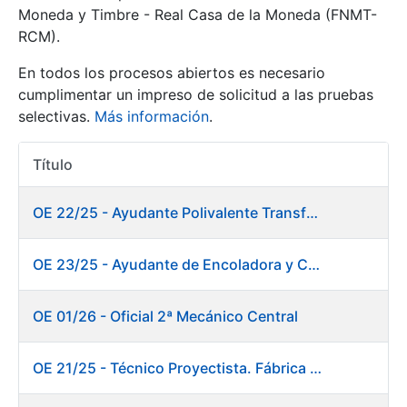
Moneda y Timbre - Real Casa de la Moneda (FNMT-
RCM).
Mostrar/Ocultar
En todos los procesos abiertos es necesario
cumplimentar un impreso de solicitud a las pruebas
selectivas.
Más información
.
Título
Acciones
OE 22/25 - Ayudante Polivalente Transformados/Acabados
Mostrar/Ocultar
OE 23/25 - Ayudante de Encoladora y Calandra Máquina de Papel. Fábrica de Papel
Mostrar/Ocultar
OE 01/26 - Oficial 2ª Mecánico Central
OE 21/25 - Técnico Proyectista. Fábrica de Papel
Mostrar/Ocultar