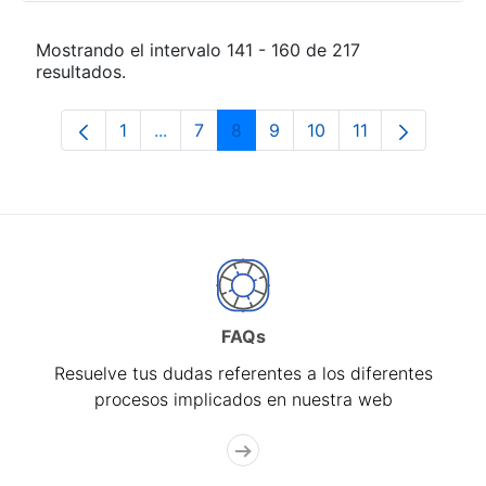
Mostrando el intervalo 141 - 160 de 217
resultados.
1
...
7
8
9
10
11
Página
Páginas intermedias Use TAB para desp
Página
Página
Página
Página
Página
FAQs
Resuelve tus dudas referentes a los diferentes
procesos implicados en nuestra web