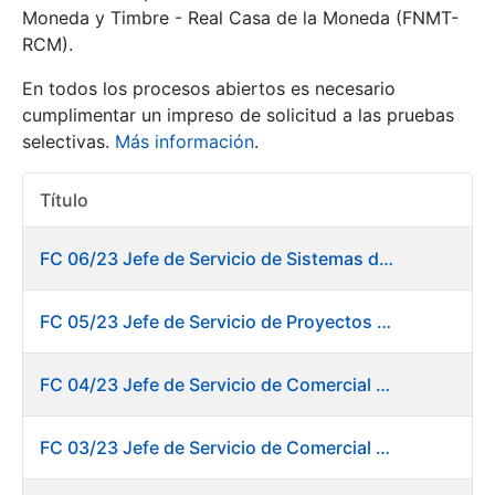
Moneda y Timbre - Real Casa de la Moneda (FNMT-
RCM).
Mostrar/Ocultar
En todos los procesos abiertos es necesario
cumplimentar un impreso de solicitud a las pruebas
selectivas.
Más información
.
Título
Acciones
FC 06/23 Jefe de Servicio de Sistemas de Información de Fábrica de Papel
Mostrar/Ocultar
FC 05/23 Jefe de Servicio de Proyectos Digitales
Mostrar/Ocultar
FC 04/23 Jefe de Servicio de Comercial de Productos Gráficos
FC 03/23 Jefe de Servicio de Comercial de Documentos de Identificación y Tarjetas y Servicios Digitales
Mostrar/Ocultar