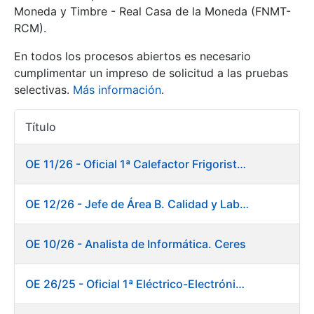
Moneda y Timbre - Real Casa de la Moneda (FNMT-
RCM).
Mostrar/Ocultar
En todos los procesos abiertos es necesario
cumplimentar un impreso de solicitud a las pruebas
selectivas.
Más información
.
Título
Acciones
OE 11/26 - Oficial 1ª Calefactor Frigorista. Fábrica de Papel
Mostrar/Ocultar
OE 12/26 - Jefe de Área B. Calidad y Laboratorio
Mostrar/Ocultar
OE 10/26 - Analista de Informática. Ceres
OE 26/25 - Oficial 1ª Eléctrico-Electrónico. Fábrica de Papel
Mostrar/Ocultar