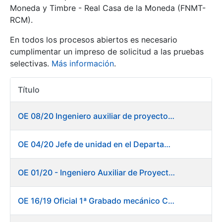
Moneda y Timbre - Real Casa de la Moneda (FNMT-
RCM).
Mostrar/Ocultar
En todos los procesos abiertos es necesario
cumplimentar un impreso de solicitud a las pruebas
selectivas.
Más información
.
Título
Acciones
OE 08/20 Ingeniero auxiliar de proyectos en el departamento de Fábrica de Papel - Burgos
Mostrar/Ocultar
OE 04/20 Jefe de unidad en el Departamento de Fábrica de Papel - Burgos
Mostrar/Ocultar
OE 01/20 - Ingeniero Auxiliar de Proyectos
OE 16/19 Oficial 1ª Grabado mecánico CAD
Mostrar/Ocultar