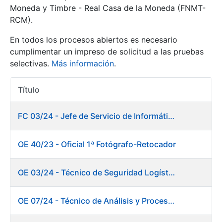
Moneda y Timbre - Real Casa de la Moneda (FNMT-
RCM).
Mostrar/Ocultar
En todos los procesos abiertos es necesario
cumplimentar un impreso de solicitud a las pruebas
selectivas.
Más información
.
Título
Acciones
FC 03/24 - Jefe de Servicio de Informática de Gestión y Procesos
Mostrar/Ocultar
OE 40/23 - Oficial 1ª Fotógrafo-Retocador
Mostrar/Ocultar
OE 03/24 - Técnico de Seguridad Logística
OE 07/24 - Técnico de Análisis y Procesos de Laboratorio
Mostrar/Ocultar