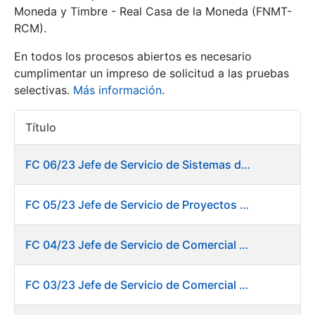
Moneda y Timbre - Real Casa de la Moneda (FNMT-
RCM).
Mostrar/Ocultar
En todos los procesos abiertos es necesario
cumplimentar un impreso de solicitud a las pruebas
selectivas.
Más información
.
Título
Acciones
FC 06/23 Jefe de Servicio de Sistemas de Información de Fábrica de Papel
Mostrar/Ocultar
FC 05/23 Jefe de Servicio de Proyectos Digitales
Mostrar/Ocultar
FC 04/23 Jefe de Servicio de Comercial de Productos Gráficos
FC 03/23 Jefe de Servicio de Comercial de Documentos de Identificación y Tarjetas y Servicios Digitales
Mostrar/Ocultar