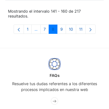
Mostrando el intervalo 141 - 160 de 217
resultados.
1
...
7
8
9
10
11
Página
Páginas intermedias Use TAB para desp
Página
Página
Página
Página
Página
FAQs
Resuelve tus dudas referentes a los diferentes
procesos implicados en nuestra web