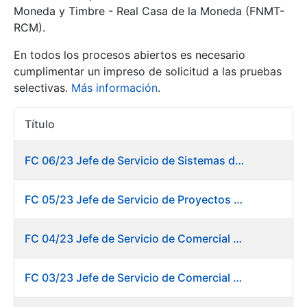
Moneda y Timbre - Real Casa de la Moneda (FNMT-
RCM).
Mostrar/Ocultar
En todos los procesos abiertos es necesario
cumplimentar un impreso de solicitud a las pruebas
selectivas.
Más información
.
Título
Acciones
FC 06/23 Jefe de Servicio de Sistemas de Información de Fábrica de Papel
Mostrar/Ocultar
FC 05/23 Jefe de Servicio de Proyectos Digitales
Mostrar/Ocultar
FC 04/23 Jefe de Servicio de Comercial de Productos Gráficos
FC 03/23 Jefe de Servicio de Comercial de Documentos de Identificación y Tarjetas y Servicios Digitales
Mostrar/Ocultar