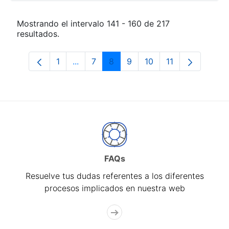
Mostrando el intervalo 141 - 160 de 217
resultados.
1
...
7
8
9
10
11
Página
Páginas intermedias Use TAB para desp
Página
Página
Página
Página
Página
FAQs
Resuelve tus dudas referentes a los diferentes
procesos implicados en nuestra web