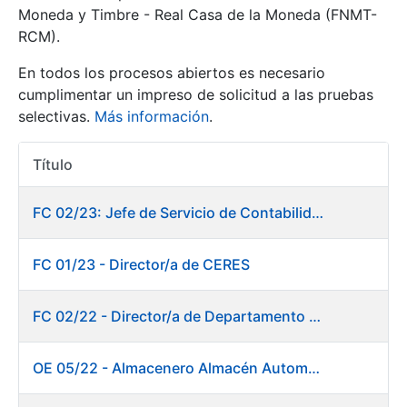
Moneda y Timbre - Real Casa de la Moneda (FNMT-
RCM).
Mostrar/Ocultar
En todos los procesos abiertos es necesario
cumplimentar un impreso de solicitud a las pruebas
selectivas.
Más información
.
Título
Acciones
FC 02/23: Jefe de Servicio de Contabilidad
Mostrar/Ocultar
FC 01/23 - Director/a de CERES
Mostrar/Ocultar
FC 02/22 - Director/a de Departamento de Fábrica de Papel en Burgos
OE 05/22 - Almacenero Almacén Automático
Mostrar/Ocultar