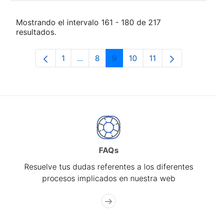
Mostrando el intervalo 161 - 180 de 217
resultados.
1
...
8
9
10
11
Página
Páginas intermedias Use TAB para de
Página
Página
Página
Página
FAQs
Resuelve tus dudas referentes a los diferentes
procesos implicados en nuestra web