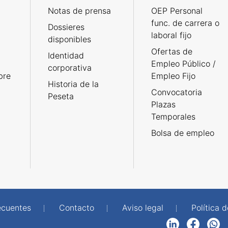
Notas de prensa
OEP Personal
func. de carrera o
Dossieres
laboral fijo
disponibles
Ofertas de
Identidad
Empleo Público /
corporativa
bre
Empleo Fijo
Historia de la
Convocatoria
Peseta
Plazas
Temporales
Bolsa de empleo
ecuentes
Contacto
Aviso legal
Política 
LinkedIn
Facebook
WhatsApp