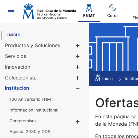
Navegación
FNMT
Ceres
El
INICIO
Productos y Soluciones
Mostrar/Ocul
Servicios
Mostrar/Ocul
Innovación
Mostrar/Ocul
Coleccionista
Mostrar/Ocul
Inicio
Institu
Institución
Mostrar/Ocul
Ofertas
130 Aniversario FNMT
Información institucional
En esta página se
Compromisos
Mostrar/Ocultar
de la Moneda (F
Agenda 2030 y ODS
En todos los proc