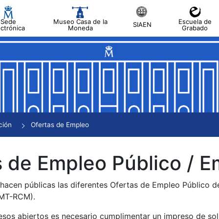
Sede
Museo Casa de la
Escuela de
SIAEN
ectrónica
Moneda
Grabado
tar
tar
tar
tar
ción
Ofertas de Empleo
tar
 de Empleo Público / E
 hacen públicas las diferentes Ofertas de Empleo Público 
NMT-RCM).
esos abiertos es necesario cumplimentar un impreso de soli