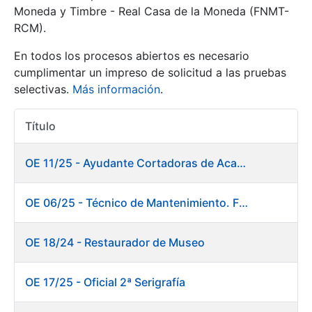
Moneda y Timbre - Real Casa de la Moneda (FNMT-
RCM).
Mostrar/Ocultar
En todos los procesos abiertos es necesario
cumplimentar un impreso de solicitud a las pruebas
selectivas.
Más información
.
Título
Acciones
OE 11/25 - Ayudante Cortadoras de Acabados. Fábrica Papel
Mostrar/Ocultar
OE 06/25 - Técnico de Mantenimiento. Fábrica Papel
Mostrar/Ocultar
OE 18/24 - Restaurador de Museo
OE 17/25 - Oficial 2ª Serigrafía
Mostrar/Ocultar