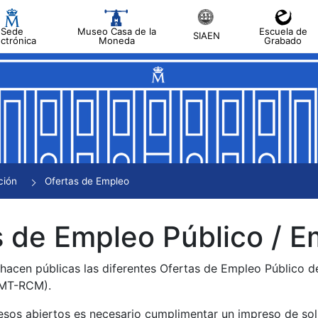
Sede
Museo Casa de la
Escuela de
SIAEN
ectrónica
Moneda
Grabado
tar
tar
tar
tar
ción
Ofertas de Empleo
tar
 de Empleo Público / E
 hacen públicas las diferentes Ofertas de Empleo Público 
NMT-RCM).
esos abiertos es necesario cumplimentar un impreso de soli