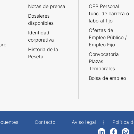
Notas de prensa
OEP Personal
func. de carrera o
Dossieres
laboral fijo
disponibles
Ofertas de
Identidad
Empleo Público /
corporativa
bre
Empleo Fijo
Historia de la
Convocatoria
Peseta
Plazas
Temporales
Bolsa de empleo
ecuentes
Contacto
Aviso legal
Política 
LinkedIn
Facebook
WhatsApp