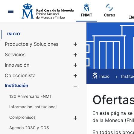
Navegación
FNMT
Ceres
El
INICIO
Productos y Soluciones
Mostrar/Ocul
Servicios
Mostrar/Ocul
Innovación
Mostrar/Ocul
Coleccionista
Mostrar/Ocul
Inicio
Institu
Institución
Mostrar/Ocul
Ofertas
130 Aniversario FNMT
Información institucional
En esta página se
Compromisos
Mostrar/Ocultar
de la Moneda (F
Agenda 2030 y ODS
En todos los proc