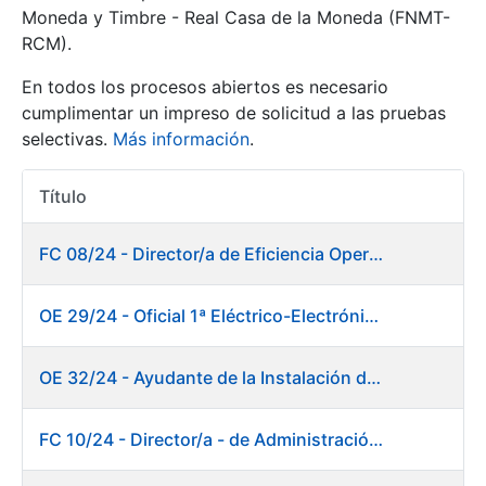
Moneda y Timbre - Real Casa de la Moneda (FNMT-
RCM).
Mostrar/Ocultar
En todos los procesos abiertos es necesario
cumplimentar un impreso de solicitud a las pruebas
selectivas.
Más información
.
Título
Acciones
FC 08/24 - Director/a de Eficiencia Operativa
Mostrar/Ocultar
OE 29/24 - Oficial 1ª Eléctrico-Electrónico Mantenimiento Destacado
Mostrar/Ocultar
OE 32/24 - Ayudante de la Instalación de Preparación de Pastas. Fábrica de Papel
FC 10/24 - Director/a - de Administración Financiera
Mostrar/Ocultar