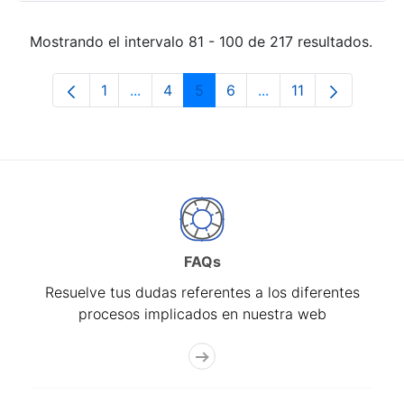
Mostrando el intervalo 81 - 100 de 217 resultados.
1
...
4
5
6
...
11
Página
Páginas intermedias Use TAB para desp
Página
Página
Página
Páginas intermedias
Página
FAQs
Resuelve tus dudas referentes a los diferentes
procesos implicados en nuestra web