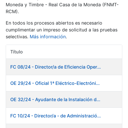
Moneda y Timbre - Real Casa de la Moneda (FNMT-
RCM).
Mostrar/Ocultar
En todos los procesos abiertos es necesario
cumplimentar un impreso de solicitud a las pruebas
selectivas.
Más información
.
Título
Acciones
FC 08/24 - Director/a de Eficiencia Operativa
Mostrar/Ocultar
OE 29/24 - Oficial 1ª Eléctrico-Electrónico Mantenimiento Destacado
Mostrar/Ocultar
OE 32/24 - Ayudante de la Instalación de Preparación de Pastas. Fábrica de Papel
FC 10/24 - Director/a - de Administración Financiera
Mostrar/Ocultar