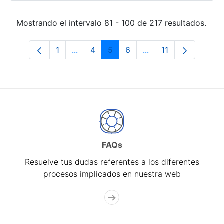
Mostrando el intervalo 81 - 100 de 217 resultados.
1
...
4
5
6
...
11
Página
Páginas intermedias Use TAB para desp
Página
Página
Página
Páginas intermedias
Página
FAQs
Resuelve tus dudas referentes a los diferentes
procesos implicados en nuestra web