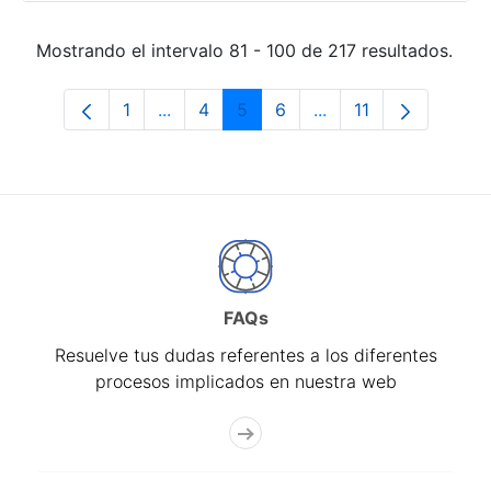
Mostrando el intervalo 81 - 100 de 217 resultados.
1
...
4
5
6
...
11
Página
Páginas intermedias Use TAB para desp
Página
Página
Página
Páginas intermedias
Página
FAQs
Resuelve tus dudas referentes a los diferentes
procesos implicados en nuestra web