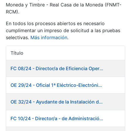
Moneda y Timbre - Real Casa de la Moneda (FNMT-
RCM).
Mostrar/Ocultar
En todos los procesos abiertos es necesario
cumplimentar un impreso de solicitud a las pruebas
selectivas.
Más información
.
Título
Acciones
FC 08/24 - Director/a de Eficiencia Operativa
Mostrar/Ocultar
OE 29/24 - Oficial 1ª Eléctrico-Electrónico Mantenimiento Destacado
Mostrar/Ocultar
OE 32/24 - Ayudante de la Instalación de Preparación de Pastas. Fábrica de Papel
FC 10/24 - Director/a - de Administración Financiera
Mostrar/Ocultar