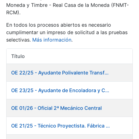
Moneda y Timbre - Real Casa de la Moneda (FNMT-
RCM).
Mostrar/Ocultar
En todos los procesos abiertos es necesario
cumplimentar un impreso de solicitud a las pruebas
selectivas.
Más información
.
Título
Acciones
OE 22/25 - Ayudante Polivalente Transformados/Acabados
Mostrar/Ocultar
OE 23/25 - Ayudante de Encoladora y Calandra Máquina de Papel. Fábrica de Papel
Mostrar/Ocultar
OE 01/26 - Oficial 2ª Mecánico Central
OE 21/25 - Técnico Proyectista. Fábrica de Papel
Mostrar/Ocultar