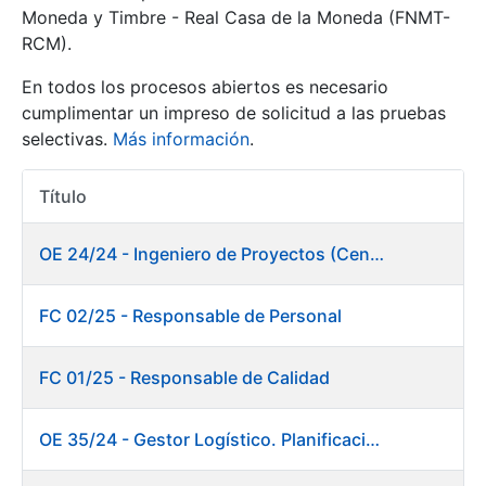
Moneda y Timbre - Real Casa de la Moneda (FNMT-
RCM).
Mostrar/Ocultar
En todos los procesos abiertos es necesario
cumplimentar un impreso de solicitud a las pruebas
selectivas.
Más información
.
Título
Acciones
OE 24/24 - Ingeniero de Proyectos (Centro de trabajo Burgos)
Mostrar/Ocultar
FC 02/25 - Responsable de Personal
Mostrar/Ocultar
FC 01/25 - Responsable de Calidad
OE 35/24 - Gestor Logístico. Planificación, Logística y Almacenes
Mostrar/Ocultar