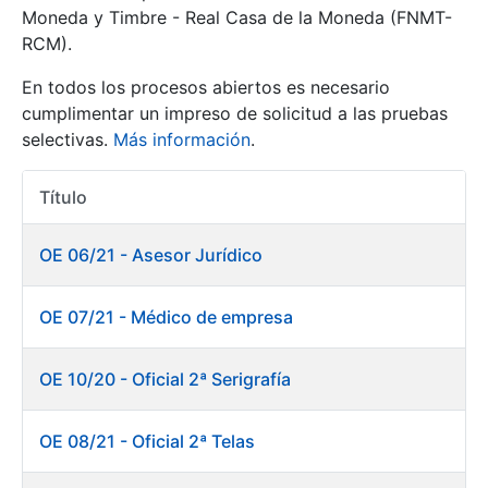
Moneda y Timbre - Real Casa de la Moneda (FNMT-
RCM).
Mostrar/Ocultar
En todos los procesos abiertos es necesario
cumplimentar un impreso de solicitud a las pruebas
selectivas.
Más información
.
Título
Acciones
OE 06/21 - Asesor Jurídico
Mostrar/Ocultar
OE 07/21 - Médico de empresa
Mostrar/Ocultar
OE 10/20 - Oficial 2ª Serigrafía
OE 08/21 - Oficial 2ª Telas
Mostrar/Ocultar