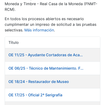
Moneda y Timbre - Real Casa de la Moneda (FNMT-
RCM).
Mostrar/Ocultar
En todos los procesos abiertos es necesario
cumplimentar un impreso de solicitud a las pruebas
selectivas.
Más información
.
Título
Acciones
OE 11/25 - Ayudante Cortadoras de Acabados. Fábrica Papel
Mostrar/Ocultar
OE 06/25 - Técnico de Mantenimiento. Fábrica Papel
Mostrar/Ocultar
OE 18/24 - Restaurador de Museo
OE 17/25 - Oficial 2ª Serigrafía
Mostrar/Ocultar