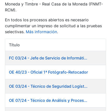
Moneda y Timbre - Real Casa de la Moneda (FNMT-
RCM).
Mostrar/Ocultar
En todos los procesos abiertos es necesario
cumplimentar un impreso de solicitud a las pruebas
selectivas.
Más información
.
Título
Acciones
FC 03/24 - Jefe de Servicio de Informática de Gestión y Procesos
Mostrar/Ocultar
OE 40/23 - Oficial 1ª Fotógrafo-Retocador
Mostrar/Ocultar
OE 03/24 - Técnico de Seguridad Logística
OE 07/24 - Técnico de Análisis y Procesos de Laboratorio
Mostrar/Ocultar