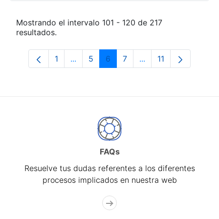
Mostrando el intervalo 101 - 120 de 217
resultados.
1
...
5
6
7
...
11
Página
Páginas intermedias Use TAB para desp
Página
Página
Página
Páginas intermedias
Página
FAQs
Resuelve tus dudas referentes a los diferentes
procesos implicados en nuestra web