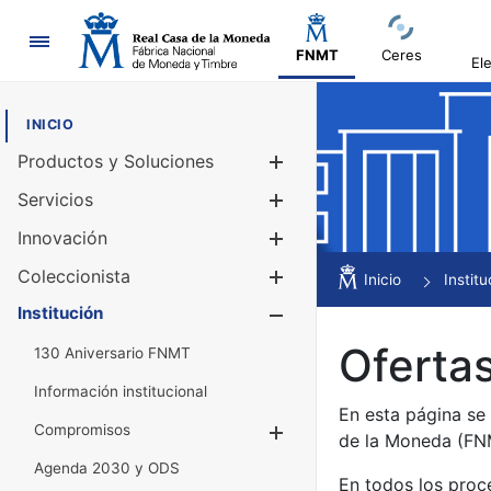
Navegación
FNMT
Ceres
El
INICIO
Productos y Soluciones
Mostrar/Ocul
Servicios
Mostrar/Ocul
Innovación
Mostrar/Ocul
Coleccionista
Mostrar/Ocul
Inicio
Institu
Institución
Mostrar/Ocul
Ofertas
130 Aniversario FNMT
Información institucional
En esta página se
Compromisos
Mostrar/Ocultar
de la Moneda (F
Agenda 2030 y ODS
En todos los proc