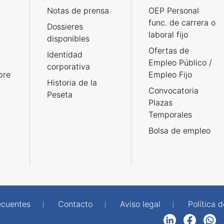
Notas de prensa
OEP Personal
func. de carrera o
Dossieres
laboral fijo
disponibles
Ofertas de
Identidad
Empleo Público /
corporativa
bre
Empleo Fijo
Historia de la
Convocatoria
Peseta
Plazas
Temporales
Bolsa de empleo
ecuentes
Contacto
Aviso legal
Política 
LinkedIn
Facebook
WhatsApp