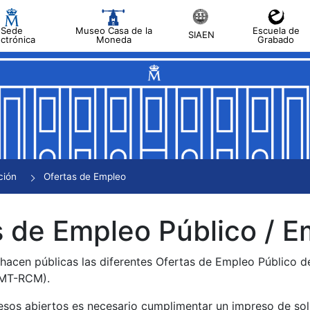
Sede
Museo Casa de la
Escuela de
SIAEN
ectrónica
Moneda
Grabado
tar
tar
tar
tar
ción
Ofertas de Empleo
tar
 de Empleo Público / E
 hacen públicas las diferentes Ofertas de Empleo Público 
NMT-RCM).
esos abiertos es necesario cumplimentar un impreso de soli