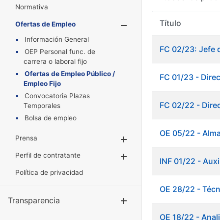
Normativa
Título
Ofertas de Empleo
Mostrar/Oculta
Información General
FC 02/23: Jefe 
OEP Personal func. de
carrera o laboral fijo
Ofertas de Empleo Público /
FC 01/23 - Dire
Empleo Fijo
Convocatoria Plazas
FC 02/22 - Dire
Temporales
Bolsa de empleo
OE 05/22 - Alm
Prensa
Mostrar/Ocultar
Perfil de contratante
Mostrar/Ocultar
INF 01/22 - Au
Política de privacidad
OE 28/22 - Técn
Transparencia
Mostrar/Ocul
OE 18/22 - Anali