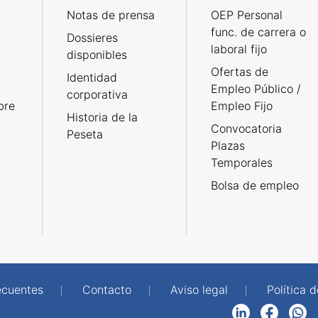
Notas de prensa
OEP Personal
func. de carrera o
Dossieres
laboral fijo
disponibles
Ofertas de
Identidad
Empleo Público /
corporativa
bre
Empleo Fijo
Historia de la
Convocatoria
Peseta
Plazas
Temporales
Bolsa de empleo
ecuentes
Contacto
Aviso legal
Política 
LinkedIn
Facebook
WhatsApp