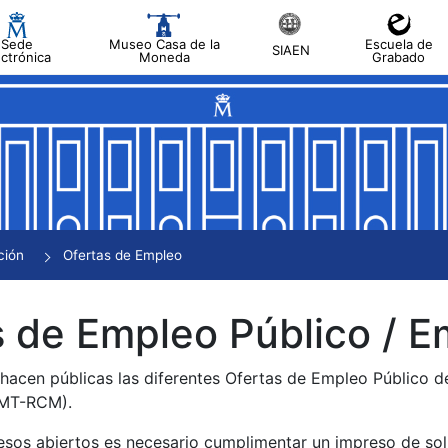
Sede
Museo Casa de la
Escuela de
SIAEN
ectrónica
Moneda
Grabado
tar
tar
tar
tar
ción
Ofertas de Empleo
tar
 de Empleo Público / E
 hacen públicas las diferentes Ofertas de Empleo Público 
NMT-RCM).
esos abiertos es necesario cumplimentar un impreso de soli