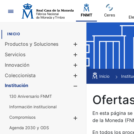
Navegación
FNMT
Ceres
El
INICIO
Productos y Soluciones
Mostrar/Ocul
Servicios
Mostrar/Ocul
Innovación
Mostrar/Ocul
Coleccionista
Mostrar/Ocul
Inicio
Institu
Institución
Mostrar/Ocul
Ofertas
130 Aniversario FNMT
Información institucional
En esta página se
Compromisos
Mostrar/Ocultar
de la Moneda (F
Agenda 2030 y ODS
En todos los proc