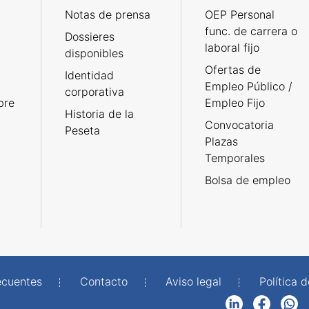
Notas de prensa
OEP Personal
func. de carrera o
Dossieres
laboral fijo
disponibles
Ofertas de
Identidad
Empleo Público /
corporativa
bre
Empleo Fijo
Historia de la
Convocatoria
Peseta
Plazas
Temporales
Bolsa de empleo
ecuentes
Contacto
Aviso legal
Política 
LinkedIn
Facebook
WhatsApp