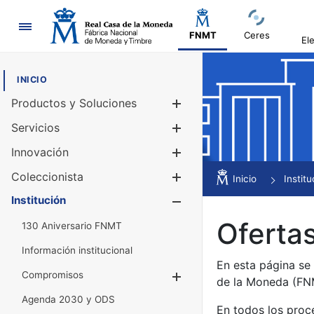
Navegación
FNMT
Ceres
El
INICIO
Productos y Soluciones
Mostrar/Ocul
Servicios
Mostrar/Ocul
Innovación
Mostrar/Ocul
Coleccionista
Mostrar/Ocul
Inicio
Institu
Institución
Mostrar/Ocul
Ofertas
130 Aniversario FNMT
Información institucional
En esta página se
Compromisos
Mostrar/Ocultar
de la Moneda (F
Agenda 2030 y ODS
En todos los proc