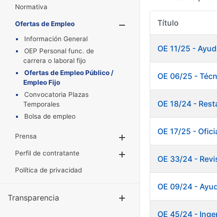
Normativa
Título
Ofertas de Empleo
Mostrar/Oculta
Información General
OE 11/25 - Ayud
OEP Personal func. de
carrera o laboral fijo
Ofertas de Empleo Público /
OE 06/25 - Técn
Empleo Fijo
Convocatoria Plazas
OE 18/24 - Res
Temporales
Bolsa de empleo
OE 17/25 - Oficia
Prensa
Mostrar/Ocultar
Perfil de contratante
Mostrar/Ocultar
OE 33/24 - Revi
Política de privacidad
OE 09/24 - Ayud
Transparencia
Mostrar/Ocul
OE 45/24 - Ingen