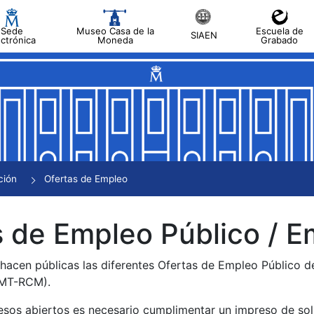
Sede
Museo Casa de la
Escuela de
SIAEN
ectrónica
Moneda
Grabado
tar
tar
tar
tar
ción
Ofertas de Empleo
tar
 de Empleo Público / E
 hacen públicas las diferentes Ofertas de Empleo Público 
NMT-RCM).
esos abiertos es necesario cumplimentar un impreso de soli