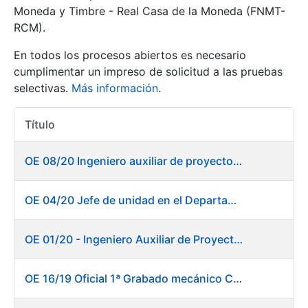
Moneda y Timbre - Real Casa de la Moneda (FNMT-
RCM).
Mostrar/Ocultar
En todos los procesos abiertos es necesario
cumplimentar un impreso de solicitud a las pruebas
selectivas.
Más información
.
Título
Acciones
OE 08/20 Ingeniero auxiliar de proyectos en el departamento de Fábrica de Papel - Burgos
Mostrar/Ocultar
OE 04/20 Jefe de unidad en el Departamento de Fábrica de Papel - Burgos
Mostrar/Ocultar
OE 01/20 - Ingeniero Auxiliar de Proyectos
OE 16/19 Oficial 1ª Grabado mecánico CAD
Mostrar/Ocultar