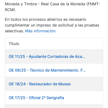
Moneda y Timbre - Real Casa de la Moneda (FNMT-
RCM).
Mostrar/Ocultar
En todos los procesos abiertos es necesario
cumplimentar un impreso de solicitud a las pruebas
selectivas.
Más información
.
Título
Acciones
OE 11/25 - Ayudante Cortadoras de Acabados. Fábrica Papel
Mostrar/Ocultar
OE 06/25 - Técnico de Mantenimiento. Fábrica Papel
Mostrar/Ocultar
OE 18/24 - Restaurador de Museo
OE 17/25 - Oficial 2ª Serigrafía
Mostrar/Ocultar