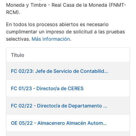
Moneda y Timbre - Real Casa de la Moneda (FNMT-
RCM).
Mostrar/Ocultar
En todos los procesos abiertos es necesario
cumplimentar un impreso de solicitud a las pruebas
selectivas.
Más información
.
Título
Acciones
FC 02/23: Jefe de Servicio de Contabilidad
Mostrar/Ocultar
FC 01/23 - Director/a de CERES
Mostrar/Ocultar
FC 02/22 - Director/a de Departamento de Fábrica de Papel en Burgos
OE 05/22 - Almacenero Almacén Automático
Mostrar/Ocultar