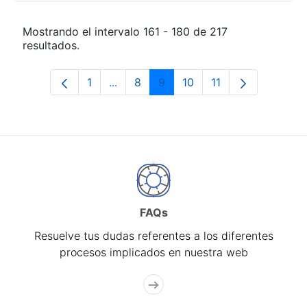
Mostrando el intervalo 161 - 180 de 217
resultados.
1
...
8
9
10
11
Página
Páginas intermedias Use TAB para de
Página
Página
Página
Página
FAQs
Resuelve tus dudas referentes a los diferentes
procesos implicados en nuestra web