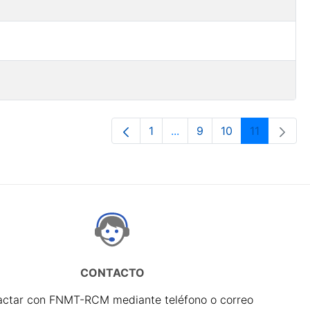
1
...
9
10
11
Página
Páginas intermedias Use 
Página
Página
Página
CONTACTO
actar con FNMT-RCM mediante teléfono o correo