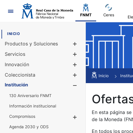
Navegación
FNMT
Ceres
El
INICIO
Productos y Soluciones
Mostrar/Ocul
Servicios
Mostrar/Ocul
Innovación
Mostrar/Ocul
Coleccionista
Mostrar/Ocul
Inicio
Institu
Institución
Mostrar/Ocul
Ofertas
130 Aniversario FNMT
Información institucional
En esta página se
Compromisos
Mostrar/Ocultar
de la Moneda (F
Agenda 2030 y ODS
En todos los proc