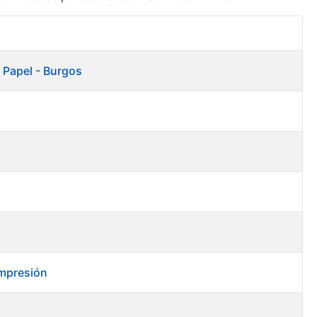
Acciones
 Papel - Burgos
impresión