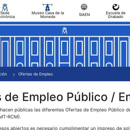
Sede
Museo Casa de la
Escuela de
SIAEN
ectrónica
Moneda
Grabado
tar
tar
tar
tar
ción
Ofertas de Empleo
tar
 de Empleo Público / E
 hacen públicas las diferentes Ofertas de Empleo Público 
NMT-RCM).
esos abiertos es necesario cumplimentar un impreso de soli