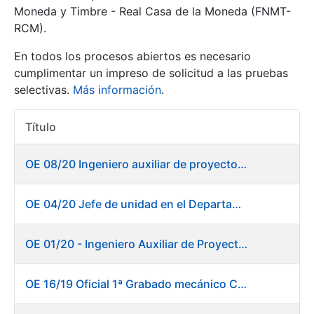
Moneda y Timbre - Real Casa de la Moneda (FNMT-
RCM).
Mostrar/Ocultar
En todos los procesos abiertos es necesario
cumplimentar un impreso de solicitud a las pruebas
selectivas.
Más información
.
Título
Acciones
OE 08/20 Ingeniero auxiliar de proyectos en el departamento de Fábrica de Papel - Burgos
Mostrar/Ocultar
OE 04/20 Jefe de unidad en el Departamento de Fábrica de Papel - Burgos
Mostrar/Ocultar
OE 01/20 - Ingeniero Auxiliar de Proyectos
OE 16/19 Oficial 1ª Grabado mecánico CAD
Mostrar/Ocultar