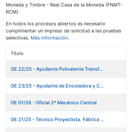
Moneda y Timbre - Real Casa de la Moneda (FNMT-
RCM).
Mostrar/Ocultar
En todos los procesos abiertos es necesario
cumplimentar un impreso de solicitud a las pruebas
selectivas.
Más información
.
Título
Acciones
OE 22/25 - Ayudante Polivalente Transformados/Acabados
Mostrar/Ocultar
OE 23/25 - Ayudante de Encoladora y Calandra Máquina de Papel. Fábrica de Papel
Mostrar/Ocultar
OE 01/26 - Oficial 2ª Mecánico Central
OE 21/25 - Técnico Proyectista. Fábrica de Papel
Mostrar/Ocultar