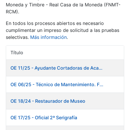
Moneda y Timbre - Real Casa de la Moneda (FNMT-
RCM).
Mostrar/Ocultar
En todos los procesos abiertos es necesario
cumplimentar un impreso de solicitud a las pruebas
selectivas.
Más información
.
Título
Acciones
OE 11/25 - Ayudante Cortadoras de Acabados. Fábrica Papel
Mostrar/Ocultar
OE 06/25 - Técnico de Mantenimiento. Fábrica Papel
Mostrar/Ocultar
OE 18/24 - Restaurador de Museo
OE 17/25 - Oficial 2ª Serigrafía
Mostrar/Ocultar