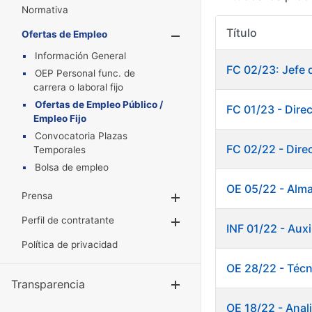
Normativa
Título
Ofertas de Empleo
Mostrar/Oculta
Información General
FC 02/23: Jefe 
OEP Personal func. de
carrera o laboral fijo
Ofertas de Empleo Público /
FC 01/23 - Dire
Empleo Fijo
Convocatoria Plazas
FC 02/22 - Dire
Temporales
Bolsa de empleo
OE 05/22 - Alm
Prensa
Mostrar/Ocultar
Perfil de contratante
Mostrar/Ocultar
INF 01/22 - Au
Política de privacidad
OE 28/22 - Técn
Transparencia
Mostrar/Ocul
OE 18/22 - Anali