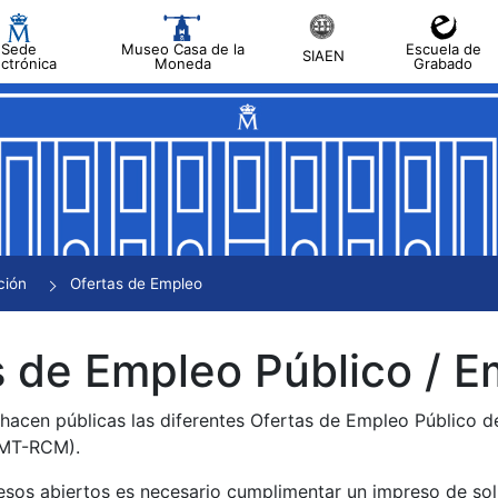
Sede
Museo Casa de la
Escuela de
SIAEN
ectrónica
Moneda
Grabado
tar
tar
tar
tar
ción
Ofertas de Empleo
tar
 de Empleo Público / E
 hacen públicas las diferentes Ofertas de Empleo Público 
NMT-RCM).
esos abiertos es necesario cumplimentar un impreso de soli