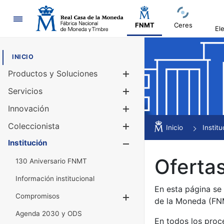
Navegación
FNMT
Ceres
El
INICIO
Productos y Soluciones
Mostrar/Ocul
Servicios
Mostrar/Ocul
Innovación
Mostrar/Ocul
Coleccionista
Mostrar/Ocul
Inicio
Institu
Institución
Mostrar/Ocul
Ofertas
130 Aniversario FNMT
Información institucional
En esta página se
Compromisos
Mostrar/Ocultar
de la Moneda (F
Agenda 2030 y ODS
En todos los proc