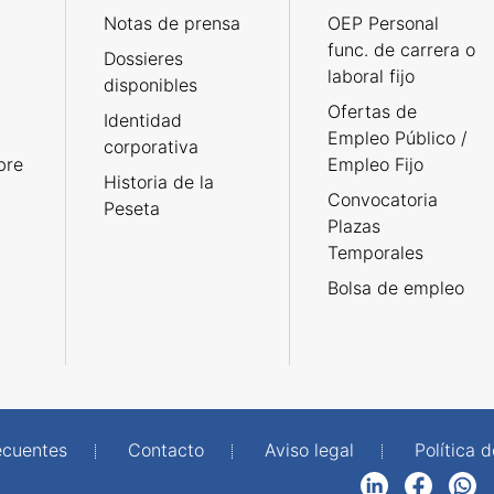
Notas de prensa
OEP Personal
func. de carrera o
Dossieres
laboral fijo
disponibles
Ofertas de
Identidad
Empleo Público /
corporativa
bre
Empleo Fijo
Historia de la
Convocatoria
Peseta
Plazas
Temporales
Bolsa de empleo
ecuentes
Contacto
Aviso legal
Política 
LinkedIn
Facebook
WhatsApp