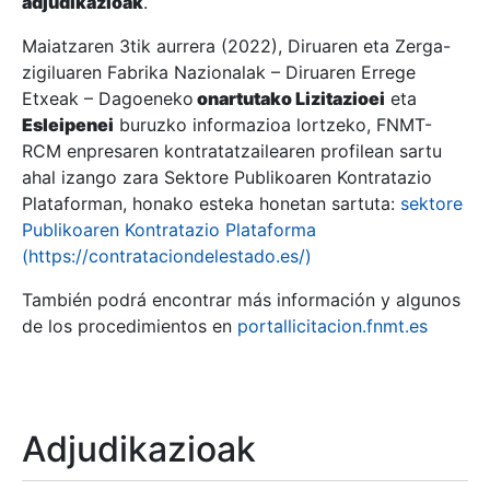
adjudikazioak
.
Maiatzaren 3tik aurrera (2022), Diruaren eta Zerga-
zigiluaren Fabrika Nazionalak – Diruaren Errege
Erakutsi/Ezkutatu
Etxeak – Dagoeneko
onartutako Lizitazioei
eta
Erakutsi/Ezkutatu
Esleipenei
buruzko informazioa lortzeko, FNMT-
RCM enpresaren kontratatzailearen profilean sartu
Erakutsi/Ezkutatu
ahal izango zara Sektore Publikoaren Kontratazio
Plataforman, honako esteka honetan sartuta:
sektore
Publikoaren Kontratazio Plataforma
(https://contrataciondelestado.es/)
También podrá encontrar más información y algunos
de los procedimientos en
portallicitacion.fnmt.es
Erakutsi/Ezkutatu
Adjudikazioak