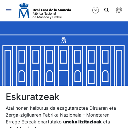
Nabigazioa
Erakutsi/Ezkutatu
Erakutsi/Ezkutatu
Erakutsi/Ezkutatu
Erakutsi/Ezkutatu
Erakutsi/Ezkutatu
Eskuratzeak
Atal honen helburua da ezagutaraztea Diruaren eta
Zerga-zigiluaren Fabrika Nazionala - Monetaren
Erakutsi/Ezkutatu
Errege Etxeak onartutako
uneko lizitazioak
eta