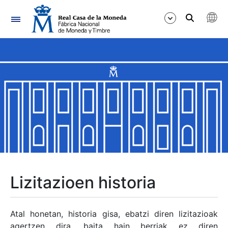
Nabigazioa
Erakutsi/Ezkutatu
Erakutsi/Ezkutatu
Erakutsi/Ezkutatu
Erakutsi/Ezkutatu
Erakutsi/Ezkutatu
Lizitazioen historia
Erakutsi/Ezkutatu
Atal honetan, historia gisa, ebatzi diren lizitazioak
agertzen dira, baita hain berriak ez diren