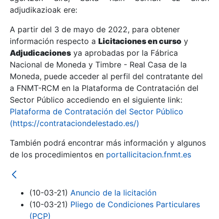
adjudikazioak ere:
A partir del 3 de mayo de 2022, para obtener
Erakutsi/Ezkutatu
información respecto a
Licitaciones en curso
y
Erakutsi/Ezkutatu
Adjudicaciones
ya aprobadas por la Fábrica
Nacional de Moneda y Timbre - Real Casa de la
Erakutsi/Ezkutatu
Moneda, puede acceder al perfil del contratante del
a FNMT-RCM en la Plataforma de Contratación del
Sector Público accediendo en el siguiente link:
Plataforma de Contratación del Sector Público
(https://contrataciondelestado.es/)
También podrá encontrar más información y algunos
de los procedimientos en
portallicitacion.fnmt.es
Erakutsi/Ezkutatu
(10-03-21)
Anuncio de la licitación
(10-03-21)
Pliego de Condiciones Particulares
(PCP)