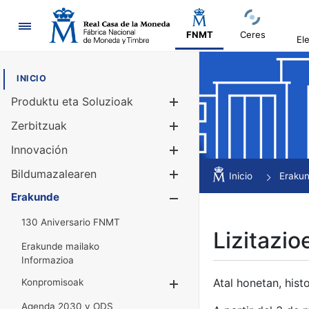
Nabigazioa
FNMT
Ceres
El
INICIO
Produktu eta Soluzioak
Erakutsi/Ezku
Zerbitzuak
Erakutsi/Ezku
Innovación
Erakutsi/Ezku
Bildumazalearen
Erakutsi/Ezku
Inicio
Eraku
Erakunde
Erakutsi/Ezku
130 Aniversario FNMT
Lizitazio
Erakunde mailako
Informazioa
Atal honetan, histo
Konpromisoak
Erakutsi/Ezkuta
Agenda 2030 y ODS