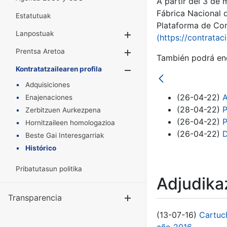
A partir del 3 de
Fábrica Nacional 
Estatutuak
Plataforma de Cont
Lanpostuak
Erakutsi/Ezkuta
(https://contratac
Prentsa Aretoa
Erakutsi/Ezkuta
También podrá enc
Kontratatzailearen profila
Erakutsi/Ezkut
Adquisiciones
(26-04-22)
A
Enajenaciones
(28-04-22)
P
Zerbitzuen Aurkezpena
(26-04-22)
P
Hornitzaileen homologazioa
(26-04-22)
D
Beste Gai Interesgarriak
Histórico
Pribatutasun politika
Adjudikaz
Transparencia
Erakutsi/Ezku
(13-07-16)
Cartuc