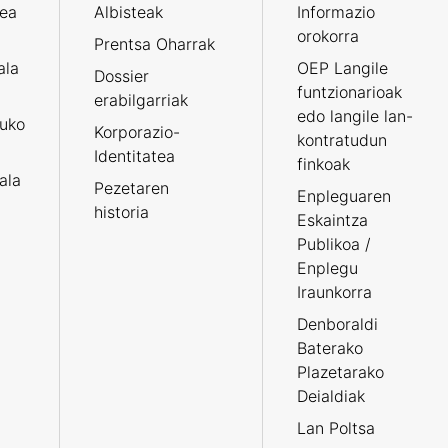
zea
Albisteak
Informazio
orokorra
Prentsa Oharrak
ala
OEP Langile
Dossier
funtzionarioak
erabilgarriak
edo langile lan-
ruko
Korporazio-
kontratudun
Identitatea
finkoak
tala
Pezetaren
Enpleguaren
historia
Eskaintza
Publikoa /
Enplegu
Iraunkorra
Denboraldi
Baterako
Plazetarako
Deialdiak
Lan Poltsa