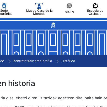
Sede
Museo Casa de la
Escuela de
SIAEN
ectrónica
Moneda
Grabado
tatu
tatu
tatu
tatu
nde
Kontratatzailearen profila
Histórico
tatu
en historia
ria gisa, ebatzi diren lizitazioak agertzen dira, baita hain 
tu