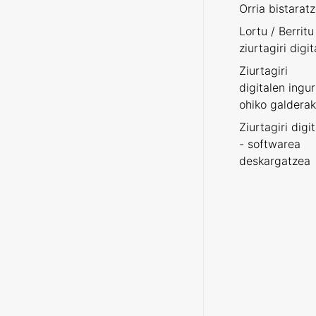
Orria bistarat
Lortu / Berritu
ziurtagiri digit
Ziurtagiri
digitalen ingu
ohiko galderak
Ziurtagiri digi
- softwarea
deskargatzea