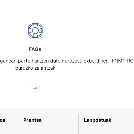
FAQs
gunean parte hartzen duten prozesu exberdinei
FNMT-RCM 
buruzko zalantzak
koa
Prentsa
Lanpostuak