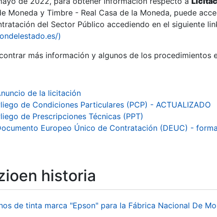
 mayo de 2022, para obtener información respecto a
Licita
de Moneda y Timbre - Real Casa de la Moneda, puede acced
ratación del Sector Público accediendo en el siguiente lin
tu
iondelestado.es/)
tu
ontrar más información y algunos de los procedimientos 
atu
nuncio de la licitación
liego de Condiciones Particulares (PCP) - ACTUALIZADO
liego de Prescripciones Técnicas (PPT)
ocumento Europeo Único de Contratación (DEUC) - form
ioen historia
tatu
hos de tinta marca "Epson" para la Fábrica Nacional De M