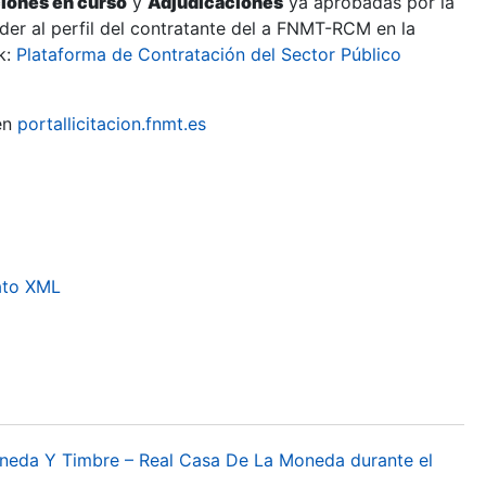
ciones en curso
y
Adjudicaciones
ya aprobadas por la
er al perfil del contratante del a FNMT-RCM en la
k:
Plataforma de Contratación del Sector Público
en
portallicitacion.fnmt.es
ato XML
oneda Y Timbre – Real Casa De La Moneda durante el