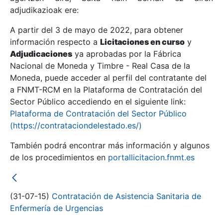
adjudikazioak ere:
A partir del 3 de mayo de 2022, para obtener
Erakutsi/Ezkutatu
información respecto a
Licitaciones en curso
y
Erakutsi/Ezkutatu
Adjudicaciones
ya aprobadas por la Fábrica
Nacional de Moneda y Timbre - Real Casa de la
Erakutsi/Ezkutatu
Moneda, puede acceder al perfil del contratante del
a FNMT-RCM en la Plataforma de Contratación del
Sector Público accediendo en el siguiente link:
Plataforma de Contratación del Sector Público
(https://contrataciondelestado.es/)
También podrá encontrar más información y algunos
de los procedimientos en
portallicitacion.fnmt.es
Erakutsi/Ezkutatu
(31-07-15)
Contratación de Asistencia Sanitaria de
Enfermería de Urgencias