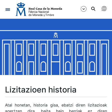
Nabigazioa
Erakutsi/Ezkutatu
Erakutsi/Ezkutatu
Erakutsi/Ezkutatu
Erakutsi/Ezkutatu
Erakutsi/Ezkutatu
Lizitazioen historia
Erakutsi/Ezkutatu
Atal honetan, historia gisa, ebatzi diren lizitazioak
agertzen dira, baita hain berriak ez diren