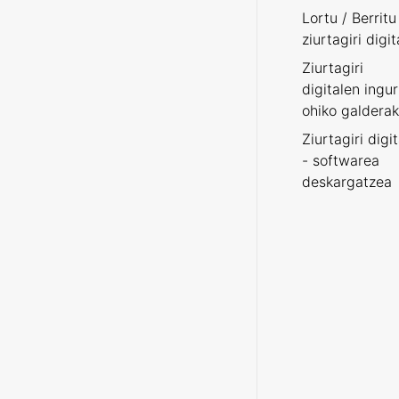
Lortu / Berritu
ziurtagiri digit
Ziurtagiri
digitalen ingu
ohiko galderak
Ziurtagiri digi
- softwarea
deskargatzea