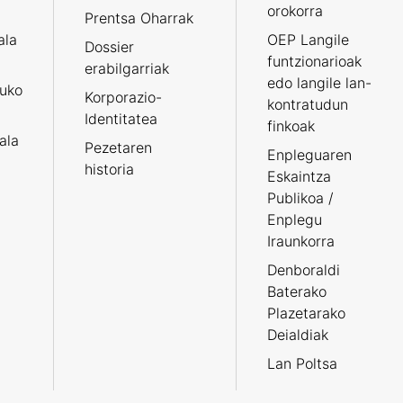
orokorra
Prentsa Oharrak
ala
OEP Langile
Dossier
funtzionarioak
erabilgarriak
edo langile lan-
ruko
Korporazio-
kontratudun
Identitatea
finkoak
tala
Pezetaren
Enpleguaren
historia
Eskaintza
Publikoa /
Enplegu
Iraunkorra
Denboraldi
Baterako
Plazetarako
Deialdiak
Lan Poltsa