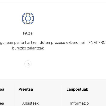
FAQs
gunean parte hartzen duten prozesu exberdinei
FNMT-RCM 
buruzko zalantzak
koa
Prentsa
Lanpostuak
zea
Albisteak
Informazio