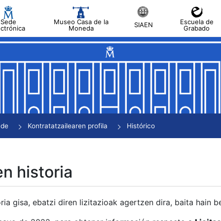
Sede
Museo Casa de la
Escuela de
SIAEN
ectrónica
Moneda
Grabado
tatu
tatu
tatu
tatu
nde
Kontratatzailearen profila
Histórico
tatu
en historia
ria gisa, ebatzi diren lizitazioak agertzen dira, baita hain 
tu