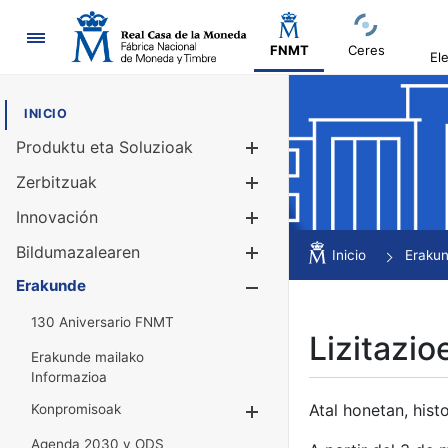
Nabigazioa
FNMT
Ceres
El
INICIO
Produktu eta Soluzioak
Erakutsi/Ezku
Zerbitzuak
Erakutsi/Ezku
Innovación
Erakutsi/Ezku
Bildumazalearen
Erakutsi/Ezku
Inicio
Eraku
Erakunde
Erakutsi/Ezku
130 Aniversario FNMT
Lizitazio
Erakunde mailako
Informazioa
Atal honetan, histo
Konpromisoak
Erakutsi/Ezkuta
Agenda 2030 y ODS