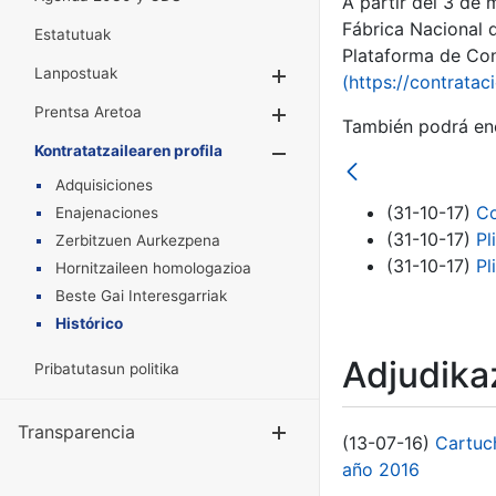
A partir del 3 de
Fábrica Nacional 
Estatutuak
Plataforma de Cont
Lanpostuak
Erakutsi/Ezkuta
(https://contratac
Prentsa Aretoa
Erakutsi/Ezkuta
También podrá enc
Kontratatzailearen profila
Erakutsi/Ezkut
Adquisiciones
(31-10-17)
Co
Enajenaciones
(31-10-17)
Pl
Zerbitzuen Aurkezpena
(31-10-17)
Pl
Hornitzaileen homologazioa
Beste Gai Interesgarriak
Histórico
Adjudikaz
Pribatutasun politika
Transparencia
Erakutsi/Ezku
(13-07-16)
Cartuc
año 2016