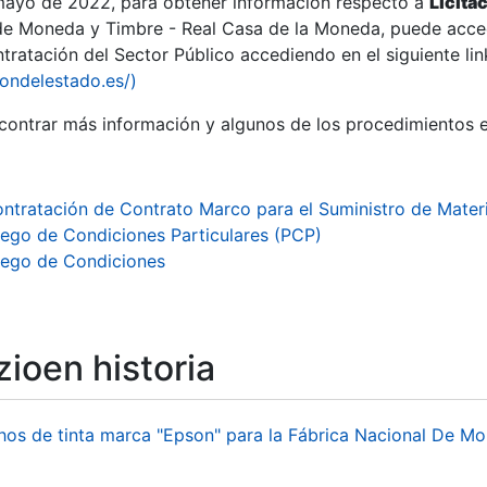
 mayo de 2022, para obtener información respecto a
Licita
de Moneda y Timbre - Real Casa de la Moneda, puede acced
ratación del Sector Público accediendo en el siguiente lin
tu
iondelestado.es/)
tu
ontrar más información y algunos de los procedimientos 
atu
ntratación de Contrato Marco para el Suministro de Materi
iego de Condiciones Particulares (PCP)
iego de Condiciones
ioen historia
tatu
hos de tinta marca "Epson" para la Fábrica Nacional De M