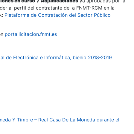
ciones en curso
y
Adjudicaciones
ya aprobadas por la
er al perfil del contratante del a FNMT-RCM en la
k:
Plataforma de Contratación del Sector Público
en
portallicitacion.fnmt.es
al de Electrónica e Informática, bienio 2018-2019
oneda Y Timbre – Real Casa De La Moneda durante el