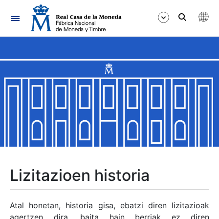
Nabigazioa
Erakutsi/Ezkutatu
Erakutsi/Ezkutatu
Erakutsi/Ezkutatu
Erakutsi/Ezkutatu
Erakutsi/Ezkutatu
Lizitazioen historia
Erakutsi/Ezkutatu
Atal honetan, historia gisa, ebatzi diren lizitazioak
agertzen dira, baita hain berriak ez diren