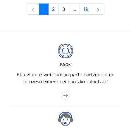
1
2
3
...
19
Orrialdea
Orrialdea
Orrialdea
Intermediate Pages Use T
Orrialdea
FAQs
Ebatzi gure webgunean parte hartzen duten
prozesu exberdinei buruzko zalantzak