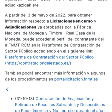
adjudikazioak ere:
A partir del 3 de mayo de 2022, para obtener
Erakutsi/Ezkutatu
información respecto a
Licitaciones en curso
y
Erakutsi/Ezkutatu
Adjudicaciones
ya aprobadas por la Fábrica
Nacional de Moneda y Timbre - Real Casa de la
Erakutsi/Ezkutatu
Moneda, puede acceder al perfil del contratante del
a FNMT-RCM en la Plataforma de Contratación del
Sector Público accediendo en el siguiente link:
Plataforma de Contratación del Sector Público
(https://contrataciondelestado.es/)
También podrá encontrar más información y algunos
de los procedimientos en
portallicitacion.fnmt.es
Erakutsi/Ezkutatu
(31-10-18)
Contratación de Enajenación y
Retirada de Recortes Sobrantes y Desperdicios
de Papel Impreso y No Impreso durante el año