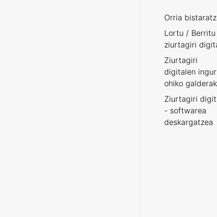
Orria bistarat
Lortu / Berritu
ziurtagiri digit
Ziurtagiri
digitalen ingu
ohiko galderak
Ziurtagiri digi
- softwarea
deskargatzea