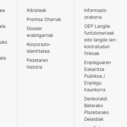
zea
Albisteak
Informazio
orokorra
Prentsa Oharrak
ala
OEP Langile
Dossier
funtzionarioak
erabilgarriak
edo langile lan-
ruko
Korporazio-
kontratudun
Identitatea
finkoak
tala
Pezetaren
Enpleguaren
historia
Eskaintza
Publikoa /
Enplegu
Iraunkorra
Denboraldi
Baterako
Plazetarako
Deialdiak