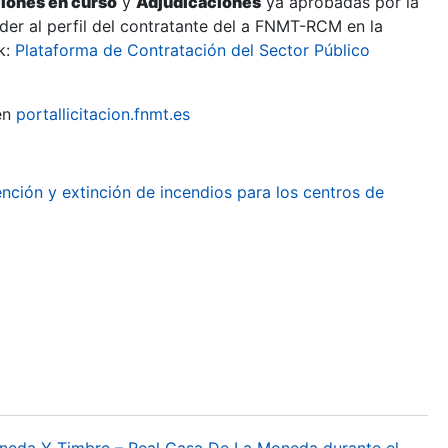
ciones en curso
y
Adjudicaciones
ya aprobadas por la
er al perfil del contratante del a FNMT-RCM en la
k:
Plataforma de Contratación del Sector Público
en
portallicitacion.fnmt.es
ención y extinción de incendios para los centros de