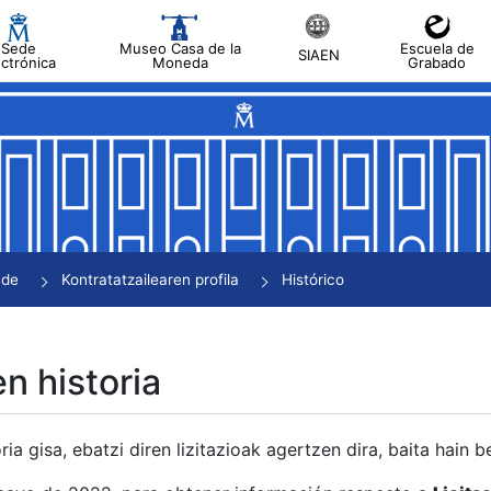
Sede
Museo Casa de la
Escuela de
SIAEN
ectrónica
Moneda
Grabado
tatu
tatu
tatu
tatu
nde
Kontratatzailearen profila
Histórico
tatu
en historia
ria gisa, ebatzi diren lizitazioak agertzen dira, baita hain 
tu