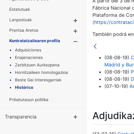
A partir del 3 de
Fábrica Nacional 
Estatutuak
Plataforma de Cont
Lanpostuak
Erakutsi/Ezkuta
(https://contratac
Prentsa Aretoa
Erakutsi/Ezkuta
También podrá enc
Kontratatzailearen profila
Erakutsi/Ezkut
Adquisiciones
(08-08-19)
C
Enajenaciones
Madrid y Bu
Zerbitzuen Aurkezpena
(08-08-19)
P
Hornitzaileen homologazioa
(08-08-19)
D
Beste Gai Interesgarriak
(07-10-19)
A
Histórico
Pribatutasun politika
Adjudikaz
Transparencia
Erakutsi/Ezku