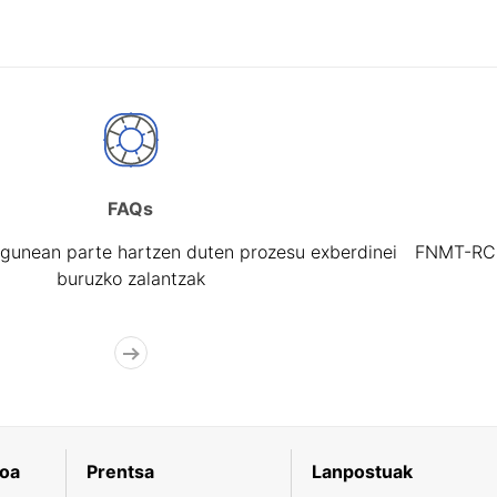
FAQs
gunean parte hartzen duten prozesu exberdinei
FNMT-RCM 
buruzko zalantzak
koa
Prentsa
Lanpostuak