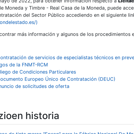
 mayo de 2022, para obtener información respecto a
Licita
de Moneda y Timbre - Real Casa de la Moneda, puede acced
ratación del Sector Público accediendo en el siguiente lin
tu
iondelestado.es/)
tu
ontrar más información y algunos de los procedimientos 
atu
ontratación de servicios de especialistas técnicos en prev
rgos de la FNMT-RCM
liego de Condiciones Particulares
ocumento Europeo Único de Contratación (DEUC)
nuncio de solicitudes de oferta
ioen historia
tatu