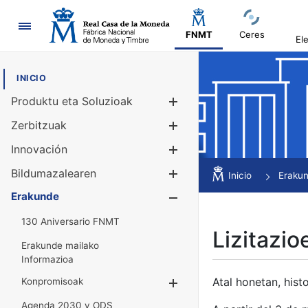
Nabigazioa
FNMT
Ceres
El
INICIO
Produktu eta Soluzioak
Erakutsi/Ezku
Zerbitzuak
Erakutsi/Ezku
Innovación
Erakutsi/Ezku
Bildumazalearen
Erakutsi/Ezku
Inicio
Eraku
Erakunde
Erakutsi/Ezku
130 Aniversario FNMT
Lizitazio
Erakunde mailako
Informazioa
Atal honetan, histo
Konpromisoak
Erakutsi/Ezkuta
Agenda 2030 y ODS